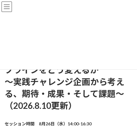
コ
ナ
ン
ビ
テ
ゲ
ン
ー
ツ
シ
26-CD19【パネルディスカッシ
へ
ョ
ス
ン
ョン】
キ
に
ッ
移
生成AIは使用説明書制作のパイ
プ
動
プラインをどう変えるか
～実践チャレンジ企画から考え
る、期待・成果・そして課題～
（2026.8.10更新）
セッション時間 8月26日（水）14:00-16:30