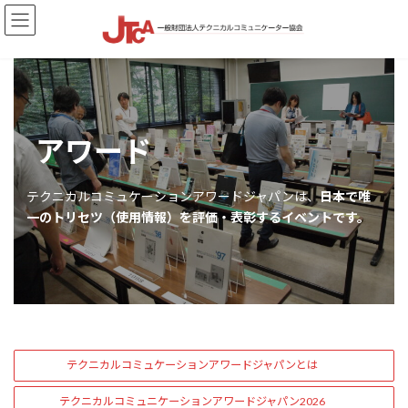
コ
ナ
ン
ビ
テ
ゲ
ン
ー
ツ
シ
へ
ョ
ス
ン
キ
に
アワード
ッ
移
プ
動
テクニカルコミュケーションアワードジャパンは、
日本で唯
一のトリセツ（使用情報）を評価・表彰するイベントです。
テクニカルコミュケーションアワードジャパンとは
テクニカルコミュニケーションアワードジャパン2026