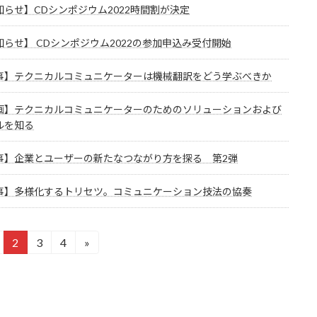
知らせ】CDシンポジウム2022時間割が決定
知らせ】 CDシンポジウム2022の参加申込み受付開始
事】テクニカルコミュニケーターは機械翻訳をどう学ぶべきか
画】テクニカルコミュニケーターのためのソリューションおよび
ルを知る
事】企業とユーザーの新たなつながり方を探る 第2弾
事】多様化するトリセツ。コミュニケーション技法の協奏
2
3
4
»
固
固
固
定
定
定
ペ
ペ
ペ
ー
ー
ー
ジ
ジ
ジ