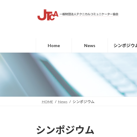
コ
ナ
ン
ビ
テ
ゲ
ン
ー
ツ
シ
へ
ョ
Home
News
シンポジウ
ス
ン
キ
に
ッ
移
プ
動
HOME
News
シンポジウム
シンポジウム