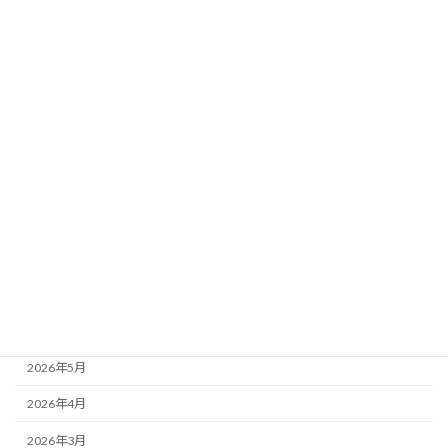
シンポジウム
アワード
セミナー
検定試験
出版物
委員会
お知らせ
月別アーカイブ
2026年7月
2026年5月
2026年4月
2026年3月