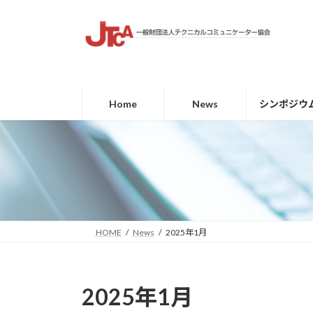
コ
ナ
ン
ビ
テ
ゲ
ン
ー
ツ
シ
へ
ョ
Home
News
シンポジウ
ス
ン
キ
に
ッ
移
プ
動
HOME
News
2025年1月
2025年1月