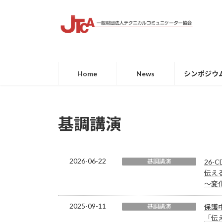
コ
ナ
ン
ビ
テ
ゲ
ン
ー
ツ
シ
へ
ョ
Home
News
シンポジウ
ス
ン
キ
に
ッ
移
プ
動
基調講演
2026-06-22
基調講演
26-
伝え
～変化
2025-09-11
基調講演
保護中
「伝