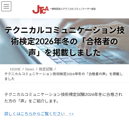
コ
ナ
ン
ビ
テ
ゲ
ン
ー
ツ
シ
テクニカルコミュニケーション技
へ
ョ
ス
ン
術検定2026年冬の「合格者の
キ
に
ッ
移
声」を掲載しました
プ
動
HOME
News
検定試験
テクニカルコミュニケーション技術検定2026年冬の「合格者の声」を掲載し
ました
テクニカルコミュニケーション技術検定試験2026年冬に合格され
た方の「声」をご紹介します。
詳しくはこちらからご覧ください >>