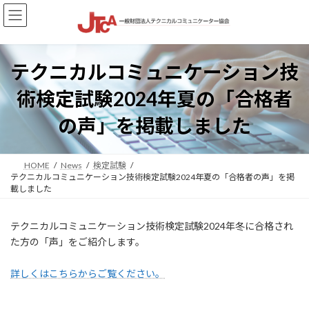
コ
ナ
ン
ビ
テ
ゲ
ン
ー
ツ
シ
テクニカルコミュニケーション技
へ
ョ
ス
ン
術検定試験2024年夏の「合格者
キ
に
ッ
移
の声」を掲載しました
プ
動
HOME
News
検定試験
テクニカルコミュニケーション技術検定試験2024年夏の「合格者の声」を掲
載しました
テクニカルコミュニケーション技術検定試験2024年冬に合格され
た方の「声」をご紹介します。
詳しくはこちらからご覧ください。