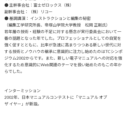
● 主幹事会社：富士ゼロックス（株）
副幹事会社：（株）リコー
● 基調講演： インストラクションと編集の秘密
（編集工学研究所長、帝塚山学院大学教授 松岡 正剛氏）
若年層の技術・経験の不足に対する懸念が実行委員会において一
番の話題となった年でした。プロフェッショナルとしての自覚を
強く促すとともに、比率が急速に高まりつつある新しい世代に対
する技術とノウハウの継承に意識的に注力し始めたのはTCシンポ
ジウム2002からです。また、新しい電子マニュアルへの対応を強
化するため意識的にWeb関連のテーマを扱い始めたのもこの年か
らでした。
インターミッション
2002年、日本マニュアルコンテストに「マニュアル オブ
ザ イヤー」が新設。