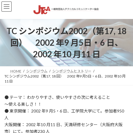
コ
ナ
ン
ビ
テ
ゲ
ン
ー
ツ
シ
TC シンポジウム2002（第17, 18
へ
ョ
ス
ン
回） 2002 年9 月5日・6 日、
キ
に
ッ
移
2002 年10 月11 日
プ
動
HOME
シンポジウム
シンポジウムヒストリー
TC シンポジウム2002（第17, 18 回） 2002 年9 月5日・6 日、2002 年10 月
11 日
● テーマ： わかりやすさ、使いやすさの次に考えること
～使える楽しさ！！
● 東京開催： 2002 年9 月5・6 日、工学院大学にて。参加者950
人
大阪開催： 2002 年10 月11 日、天満研修センター（大阪府大阪
市）にて。参加者230 人