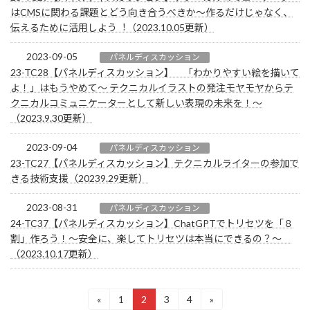
はCMSに関わる課題とどう向き合うべきか〜作るだけじゃなく、
伝えるために活用しよう︕（2023.10.05更新）
2023-09-05
パネルディスカッション
23-TC28【パネルディスカッション】 「わかりやすい絵を描いて
よ！」はもうやめて～ テクニカルイラストの発注モヤモヤからテ
クニカルコミュニケーターとして新しい表現の未来を！～
（2023.9.30更新）
2023-09-04
パネルディスカッション
23-TC27【パネルディスカッション】テクニカルライターの参加で
きる技術支援（20239.29更新）
2023-08-31
パネルディスカッション
24-TC37【パネルディスカッション】ChatGPTでトリセツを「８
割」作ろう！～安全に、楽してトリセツは本当にできるの？～
（2023.10.17更新）
投
«
1
2
3
4
»
固
固
固
固