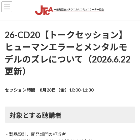
コ
ナ
ン
ビ
テ
ゲ
ン
ー
ツ
シ
26-CD20【トークセッション】
へ
ョ
ス
ン
ヒューマンエラーとメンタルモ
キ
に
ッ
移
デルのズレについて（2026.6.22
プ
動
更新）
セッション時間 8月28日（金）10:00-11:30
対象とする聴講者
・製品設計、開発部門の担当者