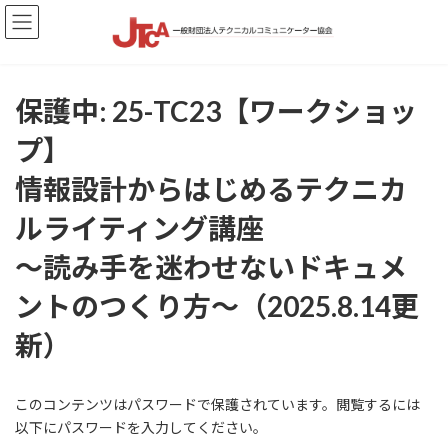
コ
ナ
ン
ビ
テ
ゲ
ン
ー
ツ
シ
保護中: 25-TC23【ワークショッ
へ
ョ
ス
ン
プ】
キ
に
ッ
移
情報設計からはじめるテクニカ
プ
動
ルライティング講座
～読み手を迷わせないドキュメ
ントのつくり方～（2025.8.14更
新）
このコンテンツはパスワードで保護されています。閲覧するには
以下にパスワードを入力してください。