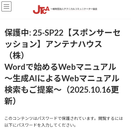
コ
ナ
ン
ビ
テ
ゲ
ン
ー
ツ
シ
保護中: 25-SP22【スポンサーセ
へ
ョ
ス
ン
ッション】アンテナハウス
キ
に
ッ
移
（株）
プ
動
Wordで始めるWebマニュアル
～生成AIによるWebマニュアル
検索もご提案～（2025.10.16更
新）
このコンテンツはパスワードで保護されています。閲覧するには
以下にパスワードを入力してください。