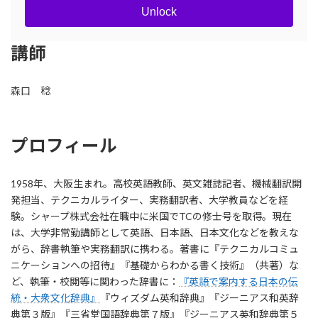
Unlock
講師
森口 稔
プロフィール
1958年、大阪生まれ。高校英語教師、英文雑誌記者、機械翻訳開
発担当、テクニカルライター、実務翻訳者、大学教員などを経
験。シャープ株式会社在職中に米国でTCの修士号を取得。現在
は、大学非常勤講師として英語、日本語、日本文化などを教えな
がら、辞書執筆や実務翻訳に携わる。著書に『テクニカルコミュ
ニケーションへの招待』『基礎からわかる書く技術』（共著）な
ど、執筆・校閲等に関わった辞書に：
『英語で案内する日本の伝
統・大衆文化辞典』
『ウィズダム英和辞典』『ジーニアス和英辞
典第３版』『三省堂国語辞典第７版』『ジーニアス英和辞典第５