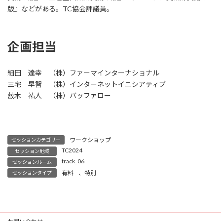
版』などがある。TC協会評議員。
企画担当
細田 達幸 （株）ファーマインターナショナル
三宅 早智 （株）インターネットイニシアティブ
薮木 祐人 （株）バッファロー
ワークショップ
セッションカテゴリー
TC2024
セッション地域
track_06
セッションルーム
有料
、
特別
セッションタイプ