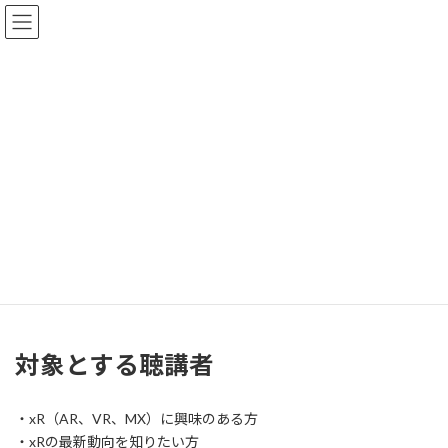
コ
ナ
ン
ビ
テ
ゲ
ン
ー
ツ
シ
24-CD07 【トークセッショ
へ
ョ
ス
ン
ン】「心」と共感のデザイン：
キ
に
ッ
移
xRがつくる次世代コミュニケー
プ
動
ション（2024.8.28更新）
セッション時間
8月29日（木）13:00-14:30
対象とする聴講者
・xR（AR、VR、MX）に興味のある方
・xRの最新動向を知りたい方