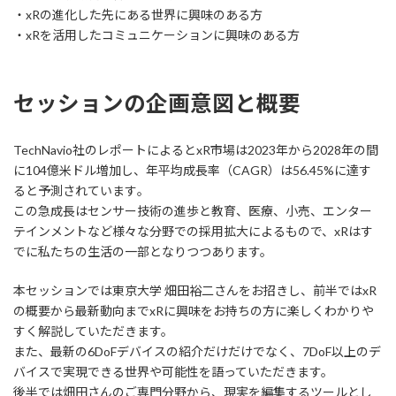
・xRの進化した先にある世界に興味のある方
・xRを活用したコミュニケーションに興味のある方
セッションの企画意図と概要
TechNavio社のレポートによるとxR市場は2023年から2028年の間
に104億米ドル増加し、年平均成長率（CAGR）は56.45%に達す
ると予測されています​。
この急成長はセンサー技術の進歩と教育、医療、小売、エンター
テインメントなど様々な分野での採用拡大によるもので、xRはす
でに私たちの生活の一部となりつつあります。
本セッションでは東京大学 畑田裕二さんをお招きし、前半ではxR
の概要から最新動向までxRに興味をお持ちの方に楽しくわかりや
すく解説していただきます。
また、最新の6DoFデバイスの紹介だけだけでなく、7DoF以上のデ
バイスで実現できる世界や可能性を語っていただきます。
後半では畑田さんのご専門分野から、現実を編集するツールとし