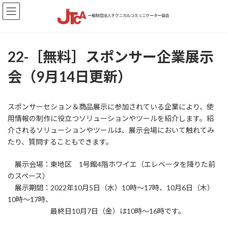
コ
ナ
ン
ビ
テ
ゲ
ン
ー
ツ
シ
22-［無料］スポンサー企業展示
へ
ョ
ス
ン
会（9月14日更新）
キ
に
ッ
移
プ
動
スポンサーセション＆商品展示に参加されている企業により、使
用情報の制作に役立つソリューションやツールを紹介します。紹
介されるソリューションやツールは、展示会場において触れてみ
たり、質問することもできます。
展示会場：東地区 1号館4階ホワイエ（エレベータを降りた前
のスペース）
展示期間：2022年10月5日（水）10時～17時、10月6日（木）
10時～17時、
最終日10月7日（金）は10時～16時です。