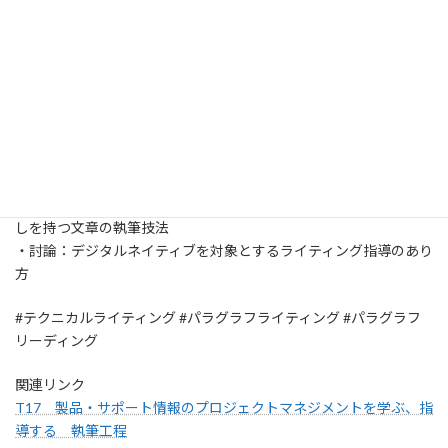
します。
ポイント
・前提の共有：高校や大学で導入が本格化している表現術指導の
有り様
・基礎編の共有：8月のセッション概要
・パラグラフライティングの実践編：SNSなどの短文投稿で身近な
段落単位での執筆技法
・課題の共有：読まれ方を考慮した見出しの書き方
・テクニカルライティングの実践編：複数の段落からなる、見出
しを持つ文章の執筆技法
・討論：デジタルネイティブを対象とするライティング指導のあり
方
#テクニカルライティング #パラグラフライティング #パラグラフ
リーディング
関連リンク
T17 製品・サポート情報のプロジェクトマネジメントを学ぶ、指
導する 執筆工程