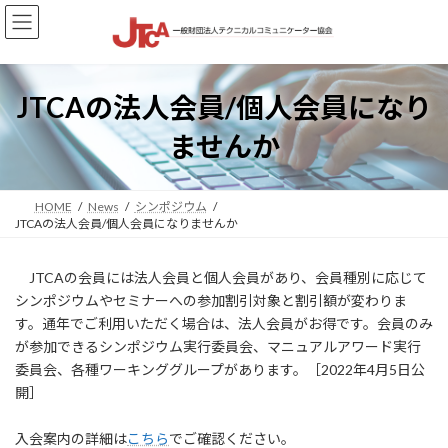
コ
ナ
ン
ビ
テ
ゲ
ン
ー
ツ
シ
JTCAの法人会員/個人会員になり
へ
ョ
ス
ン
ませんか
キ
に
ッ
移
プ
動
HOME
News
シンポジウム
JTCAの法人会員/個人会員になりませんか
JTCAの会員には法人会員と個人会員があり、会員種別に応じて
シンポジウムやセミナーへの参加割引対象と割引額が変わりま
す。通年でご利用いただく場合は、法人会員がお得です。会員のみ
が参加できるシンポジウム実行委員会、マニュアルアワード実行
委員会、各種ワーキンググループがあります。［2022年4月5日公
開］
入会案内の詳細は
こちら
でご確認ください。