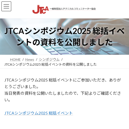
コ
ナ
ン
ビ
テ
ゲ
ン
ー
ツ
シ
JTCAシンポジウム2025 総括イベ
へ
ョ
ス
ン
ントの資料を公開しました
キ
に
ッ
移
プ
動
HOME
News
シンポジウム
JTCAシンポジウム2025 総括イベントの資料を公開しました
JTCAシンポジウム2025 総括イベントにご参加いただき、ありが
とうございました。
当日発表の資料を公開いたしましたので、下記よりご確認くださ
い。
JTCAシンポジウム2025 総括イベント