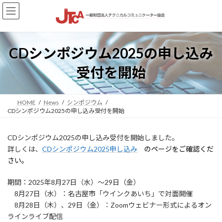
コ
ナ
ン
ビ
テ
ゲ
ン
ー
ツ
シ
CDシンポジウム2025の申し込み
へ
ョ
ス
ン
受付を開始
キ
に
ッ
移
プ
動
HOME
News
シンポジウム
CDシンポジウム2025の申し込み受付を開始
CDシンポジウム2025の申し込み受付を開始しました。
詳しくは、
CDシンポジウム2025申し込み
のページをご確認くだ
さい。
期間：2025年8月27日（水）～29日（金）
8月27日（水）：名古屋市「ウインクあいち」で対面開催
8月28日（木）、29日（金）：Zoomウェビナー形式によるオン
ラインライブ配信