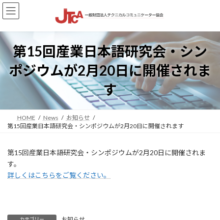
コ
ナ
ン
ビ
テ
ゲ
ン
ー
ツ
シ
第15回産業日本語研究会・シン
へ
ョ
ス
ン
ポジウムが2月20日に開催されま
キ
に
ッ
移
す
プ
動
HOME
News
お知らせ
第15回産業日本語研究会・シンポジウムが2月20日に開催されます
第15回産業日本語研究会・シンポジウムが2月20日に開催されま
す。
詳しくはこちらをご覧ください。
お知らせ
カテゴリー