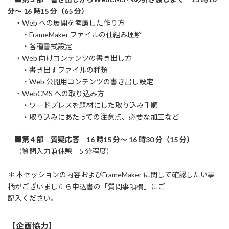
分～ 16 時15 分（65 分）
・Web への展開を考慮した作り方
・FrameMaker ファイルの仕組み理解
・各種書式設定
・Web 向けコンテンツの書き出し方
・書き出すファイルの種類
・Web 公開用コンテンツの書き出し設定
・WebCMS への取り込み方
・ワードプレスを題材にした取り込み手順
・取り込みにあたっての注意点、必要な加工など
■第４部 質疑応答 16 時15 分～ 16 時30 分（15 分）
（質問入力兼休憩 5 分程度）
＊ 本セッションの内容およびFrameMaker に関して確認したい事
柄がございましたら申込書の「質問事項欄」にご
記入ください。
【企画協力】