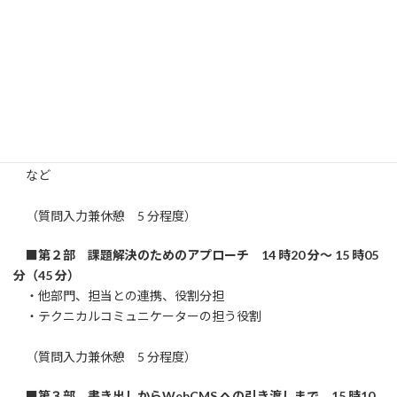
料は開催前日までにTC 協会から電子データを配
布させていただきます。
■第１部 Web 向けコンテンツの課題 13 時30 分～ 14 時15
分（45 分）
・必要としている利用者に届いているのかが分からない
・コンテンツの有用性の評価のしかたが分からない
・PDF との併用で業務負担が増える
など
（質問入力兼休憩 5 分程度）
■第２部 課題解決のためのアプローチ 14 時20 分～ 15 時05
分（45 分）
・他部門、担当との連携、役割分担
・テクニカルコミュニケーターの担う役割
（質問入力兼休憩 5 分程度）
■第３部 書き出しからWebCMS への引き渡しまで 15 時10